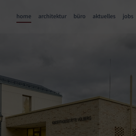
home
architektur
büro
aktuelles
jobs