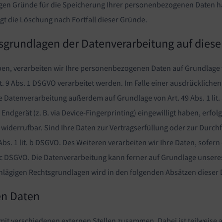
sigen Gründe für die Speicherung Ihrer personenbezogenen Daten ha
gt die Löschung nach Fortfall dieser Gründe.
sgrundlagen der Datenverarbeitung auf diese
en, verarbeiten wir Ihre personenbezogenen Daten auf Grundlage von A
9 Abs. 1 DSGVO verarbeitet werden. Im Falle einer ausdrücklichen 
e Datenverarbeitung außerdem auf Grundlage von Art. 49 Abs. 1 lit.
 Endgerät (z. B. via Device-Fingerprinting) eingewilligt haben, erfo
it widerrufbar. Sind Ihre Daten zur Vertragserfüllung oder zur Dur
Abs. 1 lit. b DSGVO. Des Weiteren verarbeiten wir Ihre Daten, sofern
t. c DSGVO. Die Datenverarbeitung kann ferner auf Grundlage unseres b
schlägigen Rechtsgrundlagen wird in den folgenden Absätzen dieser
n Daten
 mit verschiedenen externen Stellen zusammen. Dabei ist teilweis