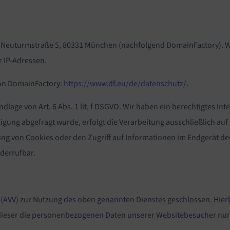
 Neuturmstraße 5, 80331 München (nachfolgend DomainFactory). W
r IP-Adressen.
von DomainFactory:
https://www.df.eu/de/datenschutz/
.
age von Art. 6 Abs. 1 lit. f DSGVO. Wir haben ein berechtigtes Int
gung abgefragt wurde, erfolgt die Verarbeitung ausschließlich auf G
ng von Cookies oder den Zugriff auf Informationen im Endgerät des 
iderrufbar.
 (AVV) zur Nutzung des oben genannten Dienstes geschlossen. Hierb
s dieser die personenbezogenen Daten unserer Websitebesucher nu