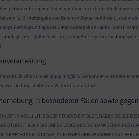
 geben personenbezogene Daten nur dann an externe Stellen weiter,
htet sind (z. B. Weitergabe von Daten an Steuerbehörden), wenn wir ei
stige Rechtsgrundlage die Datenweitergabe erlaubt. Beim Einsatz 
ndlage eines gültigen Vertrags über Auftragsverarbeitung weiter.
n.
tenverarbeitung
 ausdrücklichen Einwilligung möglich. Sie können eine bereits ertei
enverarbeitung bleibt vom Widerruf unberührt.
nerhebung in besonderen Fällen sowie gegen
ART. 6 ABS. 1 LIT. E ODER F DSGVO ERFOLGT, HABEN SIE JEDERZE
ARBEITUNG IHRER PERSONENBEZOGENEN DATEN WIDERSPRUCH EINZU
ILIGE RECHTSGRUNDLAGE, AUF DENEN EINE VERARBEITUNG BERUHT