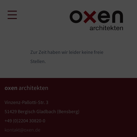
Skip
to
content
Zur Zeit haben wir leider keine freie
Stellen.
oxen
architekten
Vinzenz-Pallotti-Str. 3
51429 Bergisch Gladbach (Bensberg)
+49 (0)2204 30820-0
kontakt@oxen.de