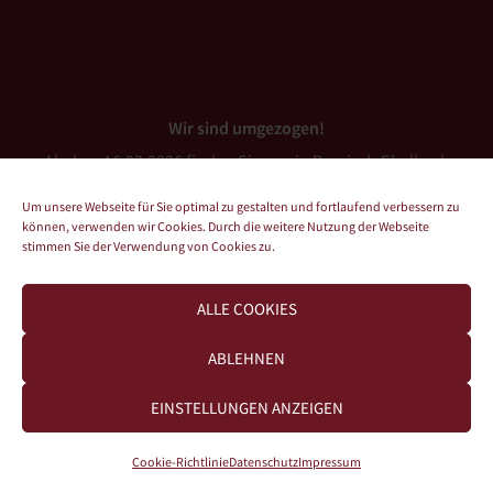
Wir sind umgezogen!
Ab dem 16.03.2026 finden Sie uns in Bergisch Gladbach
(Bensberg).
Um unsere Webseite für Sie optimal zu gestalten und fortlaufend verbessern zu
können, verwenden wir Cookies. Durch die weitere Nutzung der Webseite
stimmen Sie der Verwendung von Cookies zu.
ALLE COOKIES
Impressum
ABLEHNEN
Datenschutz
EINSTELLUNGEN ANZEIGEN
Cookie-Richtlinie (EU)
Cookie-Richtlinie
Datenschutz
Impressum