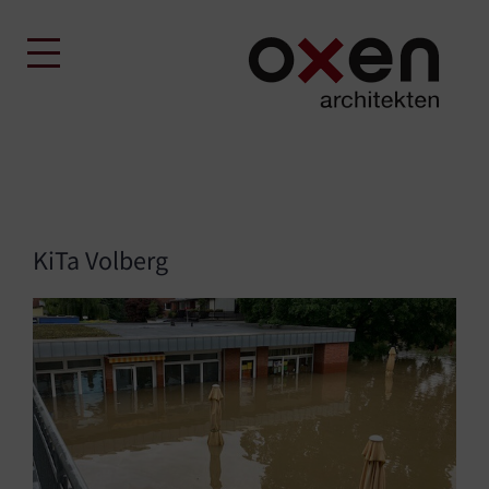
Skip
to
content
KiTa Volberg