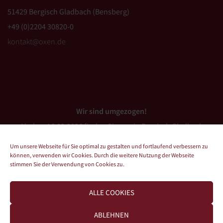
51429 Bergisch Gladbach (Bensberg)
+49 (0)2204 30820-0
kontakt@oxen.de
Wir sind umgezogen!
Ab dem 16.03.2026 finden Sie uns in Bergisch Gladbach
(Bensberg).
Um unsere Webseite für Sie optimal zu gestalten und fortlaufend verbessern zu
können, verwenden wir Cookies. Durch die weitere Nutzung der Webseite
stimmen Sie der Verwendung von Cookies zu.
ALLE COOKIES
Impressum
ABLEHNEN