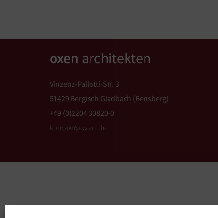
oxen
architekten
Vinzenz-Pallotti-Str. 3
51429 Bergisch Gladbach (Bensberg)
+49 (0)2204 30820-0
kontakt@oxen.de