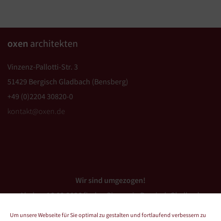
oxen
architekten
Vinzenz-Pallotti-Str. 3
51429 Bergisch Gladbach (Bensberg)
+49 (0)2204 30820-0
kontakt@oxen.de
Wir sind umgezogen!
Ab dem 16.03.2026 finden Sie uns in Bergisch Gladbach
(Bensberg).
Um unsere Webseite für Sie optimal zu gestalten und fortlaufend verbessern zu