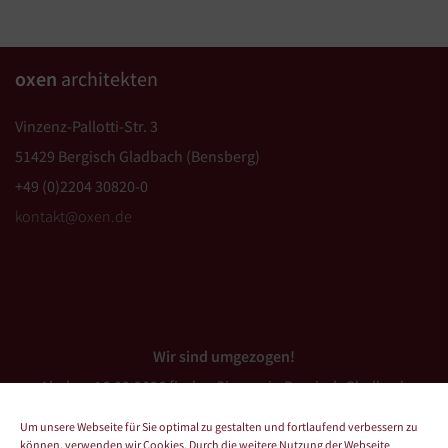
oxen
architekten
Vinzenz-Pallotti-Str. 3
51429 Bergisch Gladbach (Bensberg)
+49 (0)2204 30820-0
kontakt@oxen.de
Wir sind umgezogen!
Ab dem 16.03.2026 finden Sie uns in Bergisch Gladbach
(Bensberg).
Um unsere Webseite für Sie optimal zu gestalten und fortlaufend verbessern zu
können, verwenden wir Cookies. Durch die weitere Nutzung der Webseite