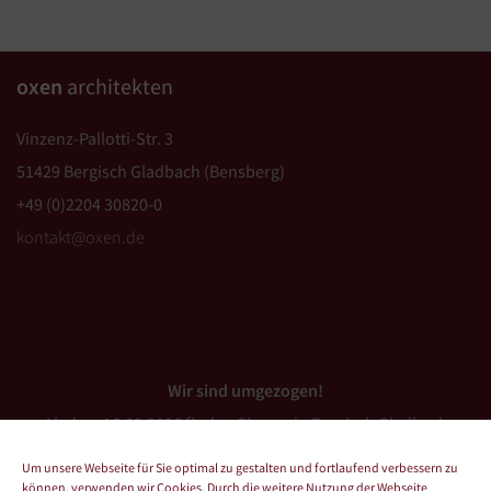
oxen
architekten
Vinzenz-Pallotti-Str. 3
51429 Bergisch Gladbach (Bensberg)
+49 (0)2204 30820-0
kontakt@oxen.de
Wir sind umgezogen!
Ab dem 16.03.2026 finden Sie uns in Bergisch Gladbach
(Bensberg).
Um unsere Webseite für Sie optimal zu gestalten und fortlaufend verbessern zu
können, verwenden wir Cookies. Durch die weitere Nutzung der Webseite