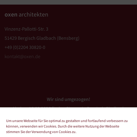
oxen
architekten
Vinzenz-Pallotti-Str. 3
51429 Bergisch Gladbach (Bensberg)
+49 (0)2204 30820-0
kontakt@oxen.de
Wir sind umgezogen!
Ab dem 16.03.2026 finden Sie uns in Bergisch Gladbach
(Bensberg).
Um unsere Webseite für Sie optimal zu gestalten und fortlaufend verbessern zu
können, verwenden wir Cookies. Durch die weitere Nutzung der Webseite
stimmen Sie der Verwendung von Cookies zu.