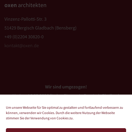
oxen
architekten
Vinzenz-Pallotti-Str. 3
51429 Bergisch Gladbach (Bensberg)
+49 (0)2204 30820-0
kontakt@oxen.de
Wir sind umgezogen!
Ab dem 16.03.2026 finden Sie uns in Bergisch Gladbach
(Bensberg).
Um unsere Webseite für Sie optimal zu gestalten und fortlaufend verbessern zu
können, verwenden wir Cookies. Durch die weitere Nutzung der Webseite
stimmen Sie der Verwendung von Cookies zu.