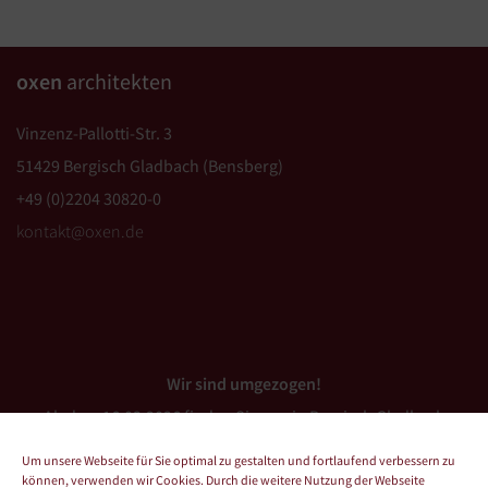
oxen
architekten
Vinzenz-Pallotti-Str. 3
51429 Bergisch Gladbach (Bensberg)
+49 (0)2204 30820-0
kontakt@oxen.de
Wir sind umgezogen!
Ab dem 16.03.2026 finden Sie uns in Bergisch Gladbach
(Bensberg).
Um unsere Webseite für Sie optimal zu gestalten und fortlaufend verbessern zu
können, verwenden wir Cookies. Durch die weitere Nutzung der Webseite