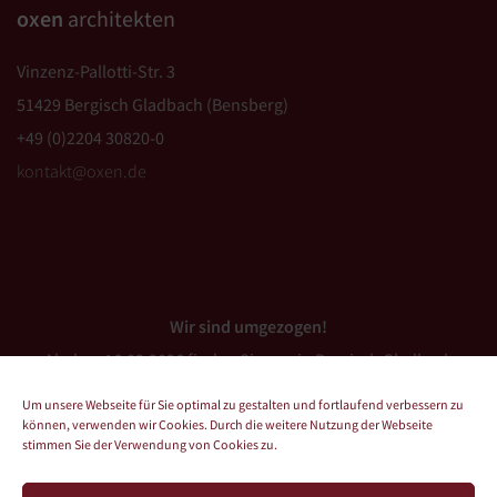
oxen
architekten
Vinzenz-Pallotti-Str. 3
51429 Bergisch Gladbach (Bensberg)
+49 (0)2204 30820-0
kontakt@oxen.de
Wir sind umgezogen!
Ab dem 16.03.2026 finden Sie uns in Bergisch Gladbach
(Bensberg).
Um unsere Webseite für Sie optimal zu gestalten und fortlaufend verbessern zu
können, verwenden wir Cookies. Durch die weitere Nutzung der Webseite
stimmen Sie der Verwendung von Cookies zu.