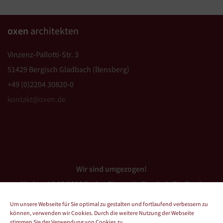
oxen
architekten
Vinzenz-Pallotti-Str. 3
51429 Bergisch Gladbach (Bensberg)
+49 (0)2204 30820-0
kontakt@oxen.de
Wir sind umgezogen!
Ab dem 16.03.2026 finden Sie uns in Bergisch Gladbach
(Bensberg).
Um unsere Webseite für Sie optimal zu gestalten und fortlaufend verbessern zu
können, verwenden wir Cookies. Durch die weitere Nutzung der Webseite
stimmen Sie der Verwendung von Cookies zu.