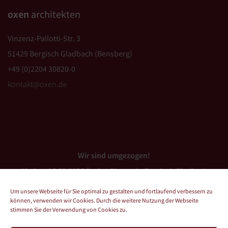
oxen
architekten
Vinzenz-Pallotti-Str. 3
51429 Bergisch Gladbach (Bensberg)
+49 (0)2204 30820-0
kontakt@oxen.de
Wir sind umgezogen!
Ab dem 16.03.2026 finden Sie uns in Bergisch Gladbach
(Bensberg).
Um unsere Webseite für Sie optimal zu gestalten und fortlaufend verbessern zu
können, verwenden wir Cookies. Durch die weitere Nutzung der Webseite
stimmen Sie der Verwendung von Cookies zu.