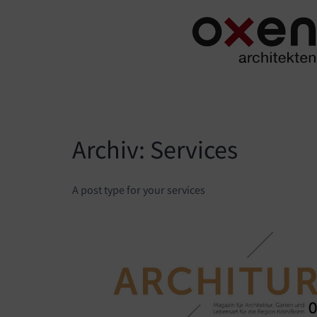
Skip
to
content
Archiv:
Services
A post type for your services