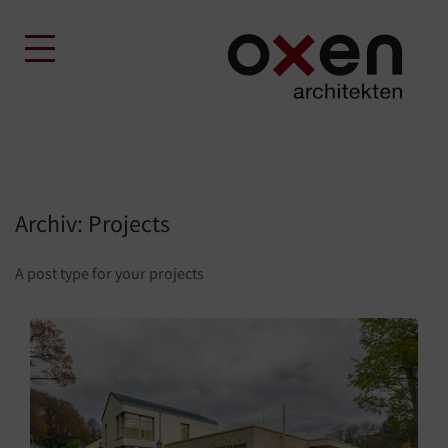
Skip
to
content
Archiv:
Projects
A post type for your projects