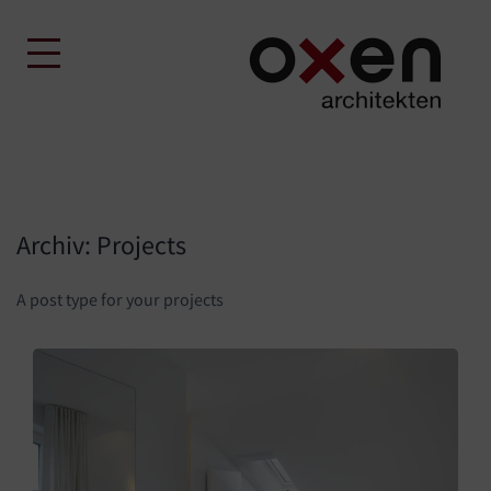
Skip
to
content
Archiv:
Projects
A post type for your projects