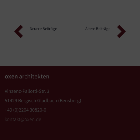
Beitragsnavigation
Neuere Beiträge
Ältere Beiträge
oxen
architekten
Vinzenz-Pallotti-Str. 3
51429 Bergisch Gladbach (Bensberg)
+49 (0)2204 30820-0
kontakt@oxen.de